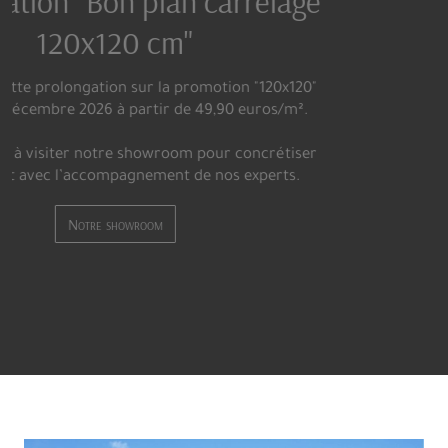
BATI-CENTRE VOUS OFFRE L'UN
DES PLUS GRANDS CHOIX DE
CARRELAGE DE PARIS
Vous trouverez, au sein de notre magasin, de sublimes
mosaïques, une variété inouïe de carrelages effet carreau
ciment, des effets marbre dans des formats allant jusqu’à
3,20 m, des carreaux en fine épaisseur qui révolutionnent l
monde du carrelage et de la pose, des effets bois plus vrai
que nature, mais aussi des grès cérame pleine masse qui
incluent tous nos effets béton, pierre, métal ou encore
tissu.