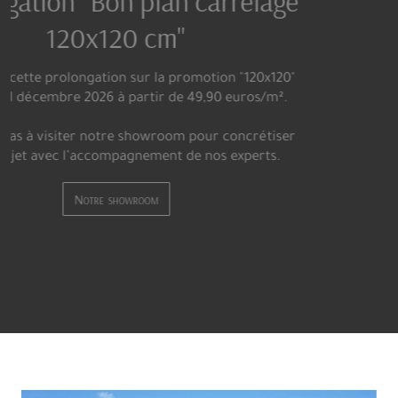
BATI-CENTRE VOUS OFFRE L'UN
DES PLUS GRANDS CHOIX DE
CARRELAGE DE PARIS
Vous trouverez, au sein de notre magasin, de sublimes
mosaïques, une variété inouïe de carrelages effet carreaux
ciment, des effets marbre dans des formats allant jusqu’à
3,20 m, des carreaux en fine épaisseur qui révolutionnent l
monde du carrelage et de la pose, des effets bois plus vrais
que nature, mais aussi des grès cérame pleine masse qui
incluent tous nos effets béton, pierre, métal ou encore
tissu.