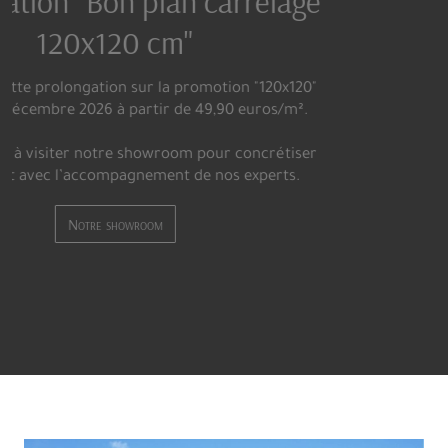
BATI-CENTRE VOUS OFFRE L'UN
DES PLUS GRANDS CHOIX DE
CARRELAGE DE PARIS
Vous trouverez, au sein de notre magasin, de sublimes
mosaïques, une variété inouïe de carrelages effet carreaux
ciment, des effets marbre dans des formats allant jusqu’à
3,20 m, des carreaux en fine épaisseur qui révolutionnent l
monde du carrelage et de la pose, des effets bois plus vrais
que nature, mais aussi des grès cérame pleine masse qui
incluent tous nos effets béton, pierre, métal ou encore
tissu.