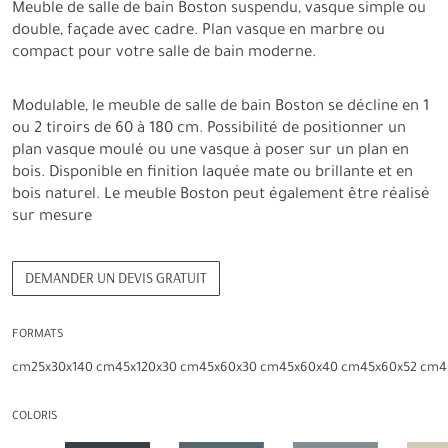
Meuble de salle de bain Boston suspendu, vasque simple ou
double, façade avec cadre. Plan vasque en marbre ou
compact pour votre salle de bain moderne.
Modulable, le meuble de salle de bain Boston se décline en 1
ou 2 tiroirs de 60 à 180 cm. Possibilité de positionner un
plan vasque moulé ou une vasque à poser sur un plan en
bois. Disponible en finition laquée mate ou brillante et en
bois naturel. Le meuble Boston peut également être réalisé
sur mesure
DEMANDER UN DEVIS GRATUIT
FORMATS
cm
25x30x140 cm
45x120x30 cm
45x60x30 cm
45x60x40 cm
45x60x52 cm
4
COLORIS