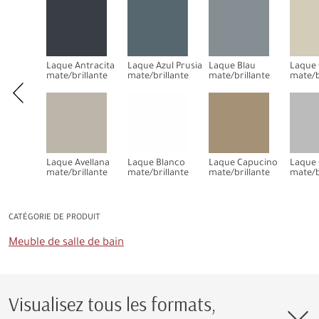
Laque Antracita
Laque Azul Prusia
Laque Blau
Laque
mate/brillante
mate/brillante
mate/brillante
mate/b
Laque Avellana
Laque Blanco
Laque Capucino
Laque 
mate/brillante
mate/brillante
mate/brillante
mate/b
CATÉGORIE DE PRODUIT
Meuble de salle de bain
Visualisez tous les formats,