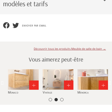
modèles et tarifs
envoyer par email
Découvrir tous les produits Meuble de salle de bain →
Vous aimerez peut-être
Monaco
Vintage
Menorca
Q