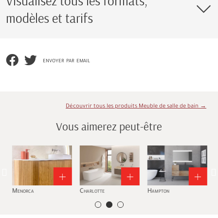
Visualisez tous les formats,
modèles et tarifs
envoyer par email
Découvrir tous les produits Meuble de salle de bain →
Vous aimerez peut-être
Menorca
Charlotte
Hampton
N