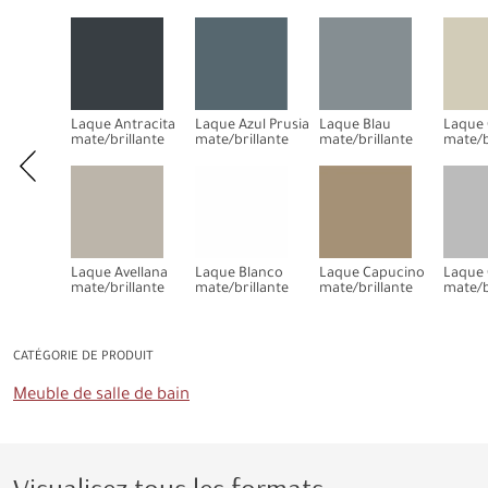
Laque Antracita
Laque Azul Prusia
Laque Blau
Laque
mate/brillante
mate/brillante
mate/brillante
mate/b
Laque Avellana
Laque Blanco
Laque Capucino
Laque 
mate/brillante
mate/brillante
mate/brillante
mate/b
CATÉGORIE DE PRODUIT
Meuble de salle de bain