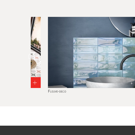
+
+
Fleuve-deco