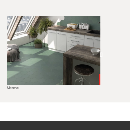
ieval
White